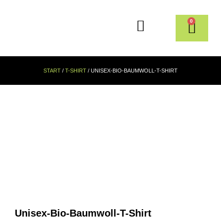
0
START
/
T-SHIRT
/ UNISEX-BIO-BAUMWOLL-T-SHIRT
Unisex-Bio-Baumwoll-T-Shirt