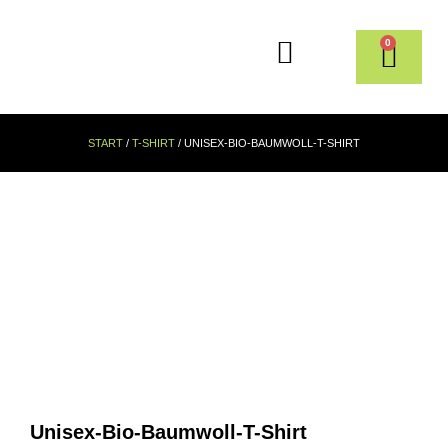
0
START
/
T-SHIRT
/ UNISEX-BIO-BAUMWOLL-T-SHIRT
Unisex-Bio-Baumwoll-T-Shirt