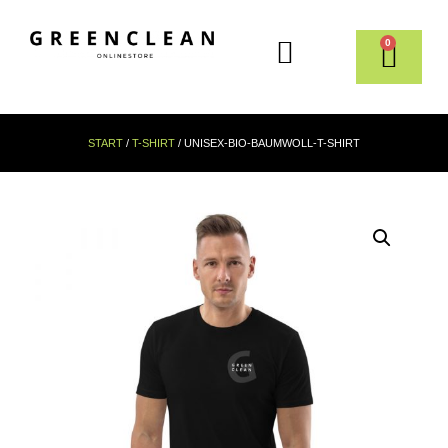
0
START
/
T-SHIRT
/ UNISEX-BIO-BAUMWOLL-T-SHIRT