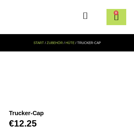
0
START
/
ZUBEHÖR
/
HÜTE
/ TRUCKER-CAP
Trucker-Cap
€
12.25