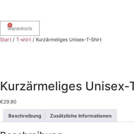
Zum
Inhalt
springen
0
Warenkorb
Start
/
T-shirt
/ Kurzärmeliges Unisex-T-Shirt
Kurzärmeliges Unisex-T
€
29.90
Beschreibung
Zusätzliche Informationen