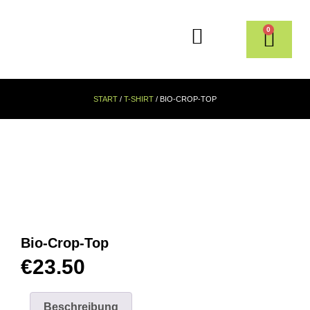
0
START
/
T-SHIRT
/ BIO-CROP-TOP
Bio-Crop-Top
€
23.50
Beschreibung